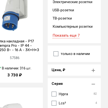
Электрические розетки
USB-розетки
ТВ-розетки
Компьютерные розетки
Показать еще 7
лка накладная - P17
empra Pro - IP 44 -
250 В~ - 16 A - 3К+Н+З
только в наличии
57586
В наличии: 316
шт.
Цена, ₽
3 730 ₽
Серия
Hypra
82
Lcs²
4