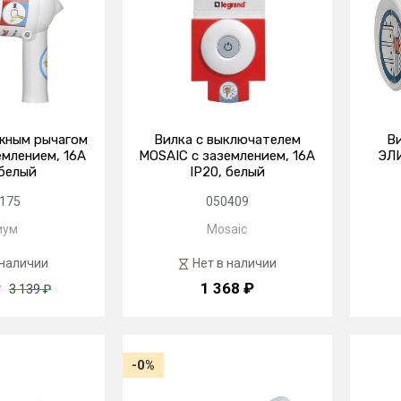
жным рычагом
Вилка с выключателем
Ви
млением, 16А
MOSAIC с заземлением, 16А
ЭЛИ
 белый
IP20, белый
175
050409
иум
Mosaic
 наличии
Нет в наличии
₽
1 368 ₽
3 139 ₽
-0%