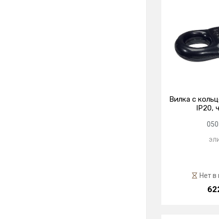
Вилка с коль
IP20, 
050
эл
Нет в
62