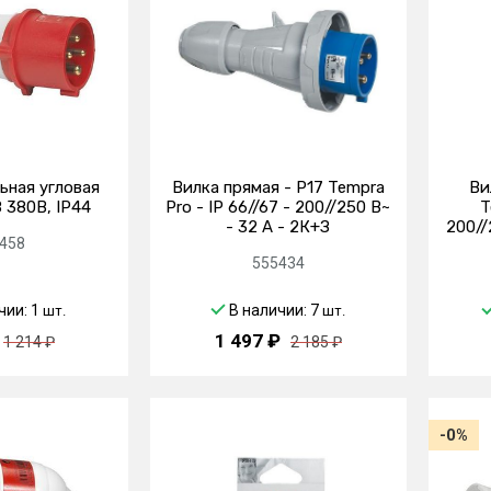
ьная угловая
Вилка прямая - P17 Tempra
Ви
 380В, IP44
Pro - IP 66//67 - 200//250 В~
T
- 32 A - 2К+З
200//
458
555434
чии: 1
В наличии: 7
шт.
шт.
1 497 ₽
1 214 ₽
2 185 ₽
-0%