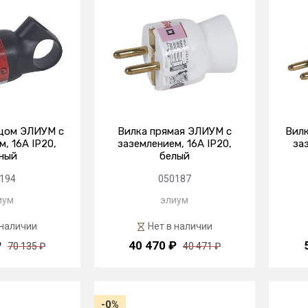
ьцом ЭЛИУМ с
Вилка прямая ЭЛИУМ с
Вилк
, 16А IP20,
заземлением, 16А IP20,
за
ный
белый
194
050187
иум
элиум
 наличии
Нет в наличии
₽
40 470 ₽
70 135 ₽
40 471 ₽
-0%