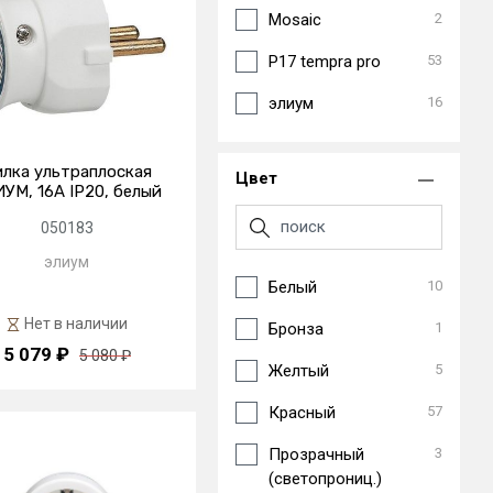
Mosaic
2
P17 tempra pro
53
элиум
16
лка ультраплоская
Цвет
УМ, 16А IP20, белый
050183
элиум
Белый
10
Нет в наличии
Бронза
1
5 079 ₽
5 080 ₽
Желтый
5
Красный
57
Прозрачный
3
(светопрониц.)