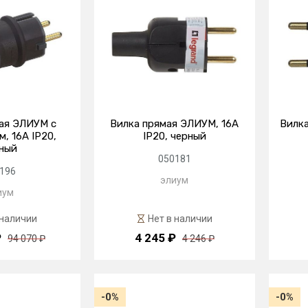
ая ЭЛИУМ с
Вилка прямая ЭЛИУМ, 16А
Вилка
, 16А IP20,
IP20, черный
ный
050181
196
элиум
иум
 наличии
Нет в наличии
₽
4 245 ₽
94 070 ₽
4 246 ₽
-0%
-0%