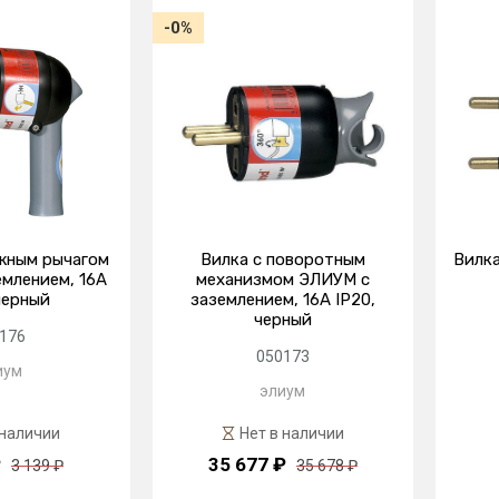
-0%
жным рычагом
Вилка с поворотным
Вилка
млением, 16А
механизмом ЭЛИУМ с
черный
заземлением, 16А IP20,
черный
176
050173
иум
элиум
 наличии
Нет в наличии
₽
35 677 ₽
3 139 ₽
35 678 ₽