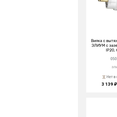
Вилка с вытя
ЭЛИУМ с зазе
IP20,
050
эл
Нет в
3 139 