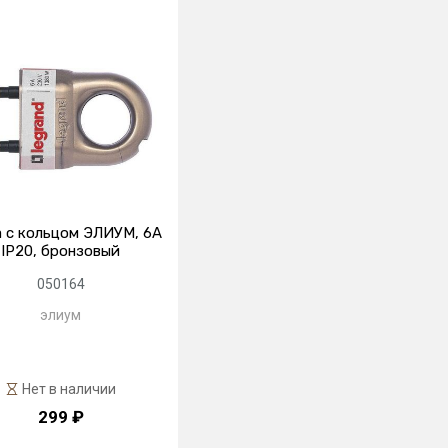
 с кольцом ЭЛИУМ, 6А
IP20, бронзовый
050164
элиум
Нет в наличии
299 ₽