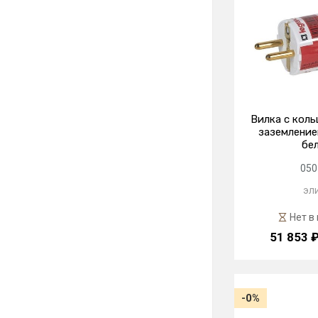
Вилка с кол
заземлением
бе
050
эл
Нет в
51 853 
-0%