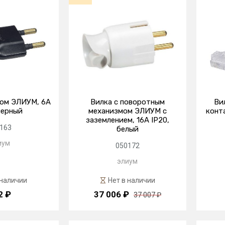
цом ЭЛИУМ, 6А
Вилка с поворотным
Вил
черный
механизмом ЭЛИУМ с
конта
заземлением, 16А IP20,
163
белый
иум
050172
элиум
 наличии
Нет в наличии
2 ₽
37 006 ₽
37 007 ₽