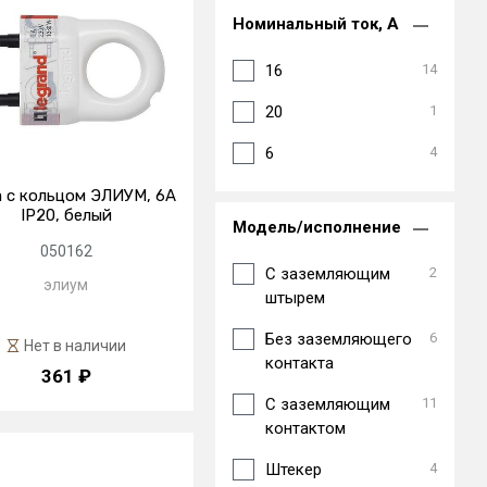
Номинальный ток, А
16
14
20
1
6
4
 с кольцом ЭЛИУМ, 6А
IP20, белый
Модель/исполнение
050162
C заземляющим
2
элиум
штырем
Без заземляющего
6
Нет в наличии
контакта
361 ₽
С заземляющим
11
контактом
Штекер
4