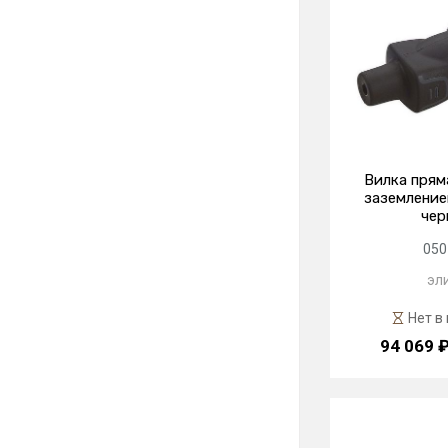
Вилка прям
заземлением
чер
050
эл
Нет в
94 069 