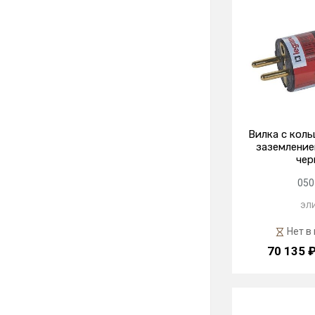
Вилка с кол
заземлением
чер
050
эл
Нет в
70 135 