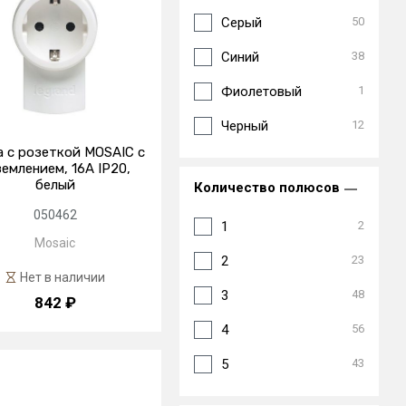
Серый
50
Синий
38
Фиолетовый
1
Черный
12
а с розеткой MOSAIC с
землением, 16А IP20,
белый
Количество полюсов
050462
1
2
Mosaic
2
23
Нет в наличии
3
48
842 ₽
4
56
5
43