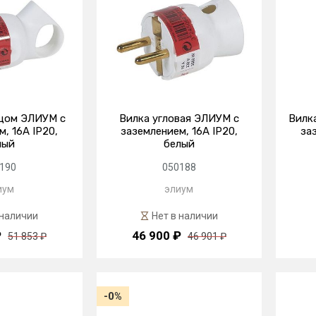
ьцом ЭЛИУМ с
Вилка угловая ЭЛИУМ с
Вилк
, 16А IP20,
заземлением, 16А IP20,
за
лый
белый
190
050188
иум
элиум
 наличии
Нет в наличии
₽
46 900 ₽
51 853 ₽
46 901 ₽
-0%