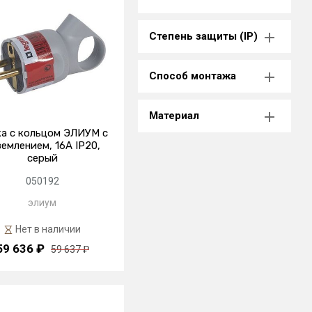
Степень защиты (IP)
Способ монтажа
Материал
а с кольцом ЭЛИУМ с
землением, 16А IP20,
серый
050192
элиум
Нет в наличии
59 636 ₽
59 637 ₽