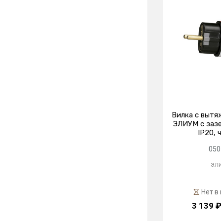
Вилка с вытя
ЭЛИУМ с зазе
IP20, 
050
эл
Нет в
3 139 